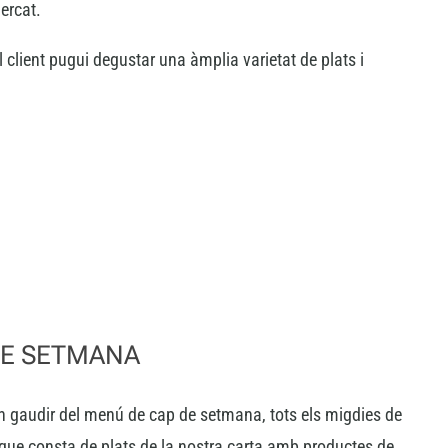
ercat.
 client pugui degustar una àmplia varietat de plats i
DE SETMANA
n gaudir del menú de cap de setmana, tots els migdies de
 que consta de plats de la nostra carta amb productes de