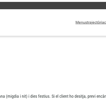
Menus
trajectòria
c
 (migdia i nit) i dies festius. Si el client ho desitja, previ encà