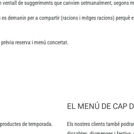
n ventall de suggeriments que canvien setmanalment, segons m
 es demanin per a compartir (racions i mitges racions) perquè el
, prèvia reserva i menú concertat.
EL MENÚ DE CAP 
b productes de temporada.
Els nostres clients també podra
dissabtes, diumenges i festius,