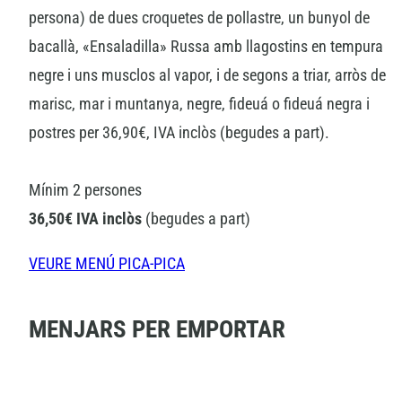
persona) de dues croquetes de pollastre, un bunyol de
bacallà, «Ensaladilla» Russa amb llagostins en tempura
negre i uns musclos al vapor, i de segons a triar, arròs de
marisc, mar i muntanya, negre, fideuá o fideuá negra i
postres per 36,90€, IVA inclòs (begudes a part).
Mínim 2 persones
36,50€ IVA inclòs
(begudes a part)
VEURE MENÚ PICA-PICA
MENJARS PER EMPORTAR