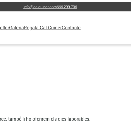
info@calcuiner.com
666 299 706
eller
Galeria
Regala Cal Cuiner
Contacte
rrec, també li ho oferirem els dies laborables.