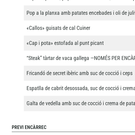
Pop a la planxa amb patates encebades i oli de juli
«Callos» guisats de cal Cuiner
«Cap i pota» estofada al punt picant
“Steak” tàrtar de vaca gallega —NOMÉS PER ENC
Fricandó de secret ibèric amb suc de cocció i ceps
Espatlla de cabrit desossada, suc de cocció i crem
Galta de vedella amb suc de cocció i crema de pat
PREVI ENCÀRREC