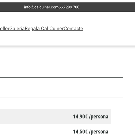
info@calcuiner.com
666 299 706
eller
Galeria
Regala Cal Cuiner
Contacte
14,90€ /persona
14,50€ /persona