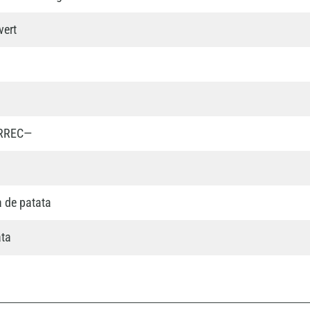
vert
ÀRREC—
a de patata
ata