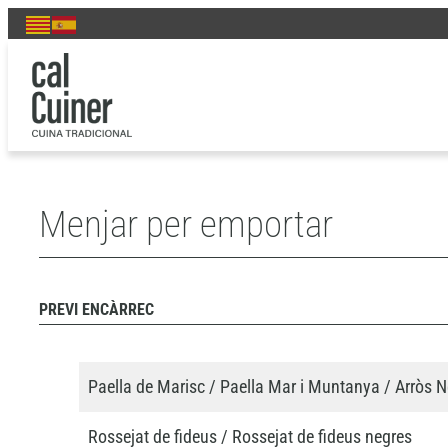
Vés
MENJAR PER EMPORTAR
al
contingut
Menjar per emportar
PREVI ENCÀRREC
Paella de Marisc / Paella Mar i Muntanya / Arròs 
Rossejat de fideus / Rossejat de fideus negres