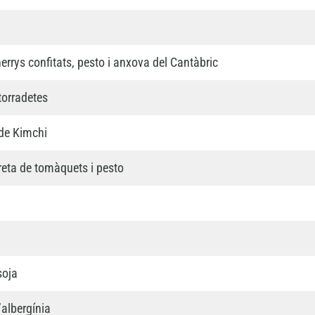
rrys confitats, pesto i anxova del Cantàbric
torradetes
 de Kimchi
reta de tomàquets i pesto
soja
’albergínia