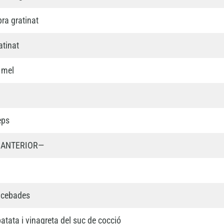
ra gratinat
tinat
 mel
eps
A ANTERIOR—
encebades
atata i vinagreta del suc de cocció