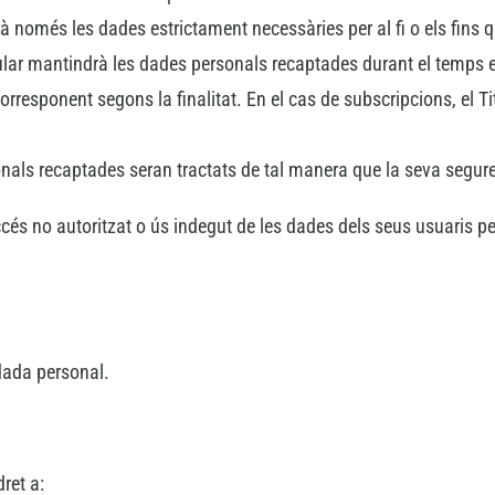
rà només les dades estrictament necessàries per al fi o els fins qu
tular mantindrà les dades personals recaptades durant el temps es
orresponent segons la finalitat. En el cas de subscripcions, el Tit
sonals recaptades seran tractats de tal manera que la seva segureta
ccés no autoritzat o ús indegut de les dades dels seus usuaris per
 dada personal.
ret a: