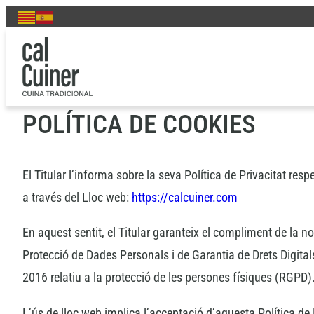
Vés
POLÍTICA DE PRIVACITAT
al
contingut
POLÍTICA DE COOKIES
El Titular l’informa sobre la seva Política de Privacitat re
a través del Lloc web:
https://calcuiner.com
En aquest sentit, el Titular garanteix el compliment de la 
Protecció de Dades Personals i de Garantia de Drets Digit
2016 relatiu a la protecció de les persones físiques (RGPD)
L’ús de lloc web implica l’acceptació d’aquesta Política de 