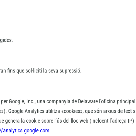
:
gides.
 fins que sol·liciti la seva supressió.
t per Google, Inc., una companyia de Delaware l’oficina princip
). Google Analytics utilitza «cookies», que són arxius de text sit
ue genera la cookie sobre l’ús del lloc web (incloent l’adreça IP
://analytics.google.com