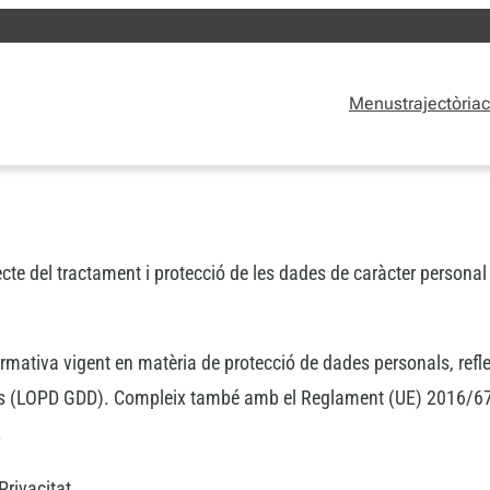
Menus
trajectòria
c
specte del tractament i protecció de les dades de caràcter person
normativa vigent en matèria de protecció de dades personals, refl
als (LOPD GDD). Compleix també amb el Reglament (UE) 2016/679 
.
Privacitat.