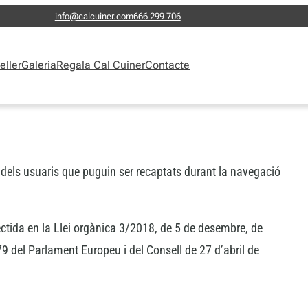
info@calcuiner.com
666 299 706
eller
Galeria
Regala Cal Cuiner
Contacte
al dels usuaris que puguin ser recaptats durant la navegació
ectida en la Llei orgànica 3/2018, de 5 de desembre, de
del Parlament Europeu i del Consell de 27 d’abril de