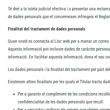
Té dret a la tutela judicial efectiva i a presentar una recl
de dades personals que el concerneixen infringeix el Regla
Finalitat del tractament de dades personals
Quan vostè es connecta al Lloc web per a manar un correu al T
Aquesta informació pot incloure dades de caràcter personal
informació. En facilitar aquesta informació, dona el seu 
Les dades personals i la finalitat del tractament per part de
Existeixen altres finalitats per les quals el Titular tracta da
Per a garantir el compliment de les condicions recolli
confidencialitat de les dades personals que recull.
Per a secundar i millorar els serveis que ofereix aque