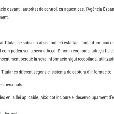
amació davant l’autoritat de control, en aquest cas, l’Agència Esp
ment.
itular, se subscriu al seu butlletí està facilitant informació de
 com poden ser la seva adreça IP, nom i cognoms, adreça física, 
consentiment perquè la seva informació sigui recopilada, utili
l Titular és diferent segons el sistema de captura d’informació:
des personals:
des en la llei aplicable. Això pot incloure el desenvolupament d’e
st Lloc web.