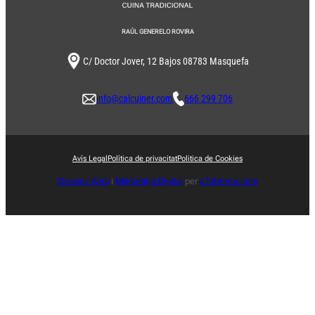
RAÚL GENERELO ROVIRA
C/ Doctor Jover, 12 Bajos 08783 Masquefa
info@calcuiner.com
666 299 706
Avís Legal
Política de privacitat
Politica de Cookies
Disseny Web
i
Màrketing Digital
per
aTotArreu.com