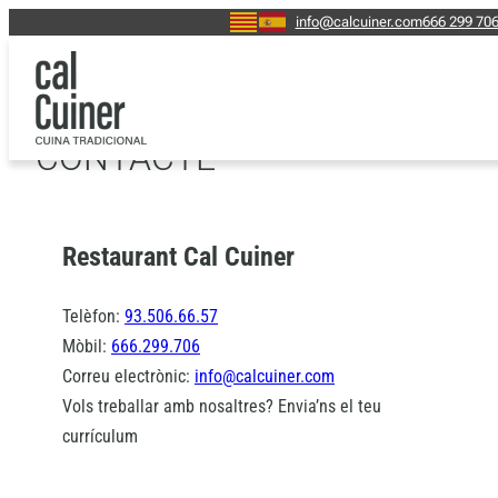
CONTACTE
Vés
info@calcuiner.com
666 299 70
al
contingut
CONTACTE
Restaurant Cal Cuiner
Telèfon:
93.506.66.57
Mòbil:
666.299.706
Correu electrònic:
info@calcuiner.com
Vols treballar amb nosaltres? Envia’ns el teu
currículum